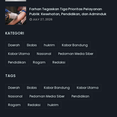
Farhan Tegaskan Tiga Prioritas Pelayanan
Publik: Kesehatan, Pendidikan, dan Adminduk
JULY 27, 2026
KATEGORI
Daerah
Ekobis
hukrim
Kabar Bandung
Kabar Utama
Nasional
Pedoman Media Siber
Pendidikan
Ragam
Redaksi
TAGS
Daerah
Ekobis
Kabar Bandung
Kabar Utama
Nasional
Pedoman Media Siber
Pendidikan
Ragam
Redaksi
hukrim