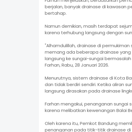
Farhan menjelaskan, berdasarkan pema
berjalan, banyak drainase di kawasan p
bertahap.
Namun demikian, masih terdapat sejum
karena terhubung langsung dengan sun
"Alhamdulillah, drainase di permukiman 
memang ada beberapa drainase yang s
langsung ke sungai-sungai bermasalah se
Farhan, Rabu, 28 Januari 2026.
Menurutnya, sistem drainase di Kota B
dan tidak berdiri sendiri. Ketika alira
langsung dirasakan pada drainase lin
Farhan mengakui, penanganan sungai 
karena melibatkan kewenangan Balai B
Oleh karena itu, Pemkot Bandung mem
penanganan pada titik-titik drainase 