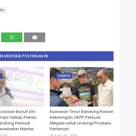
am
N MENYUKAI POSTINGAN INI
H
DAERAH
cobaan Bunuh Diri
Kawasan Timur Bandung Rawan
ampir Setiap Pekan,
Kekeringan, DKPP Perkuat
andung Perkuat
Mitigasi untuk Lindungi Produksi
esehatan Mental
Pertanian
 2026
JUNE 25, 2026