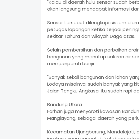
"Kalau di daerah hulu sensor sudah ber
akan langsung mendapat informasi dan 
Sensor tersebut dilengkapi sistem ala
petugas lapangan ketika terjadi pening
sekitar Tahura dan wilayah Dago atas.
Selain pembersihan dan perbaikan dra
bangunan yang menutup saluran air sert
memperparah banjir.
"Banyak sekali bangunan dan lahan yang
Lodaya misalnya, sudah banyak yang kita
Jalan Tengku Angkasa, itu sudah rapi d
Bandung Utara
Farhan juga menyoroti kawasan Bandung
Manglayang, sebagai daerah yang perlu
Kecamatan Ujungberung, Mandalajati, 
jaraknya yang sangat dekat dengan ka