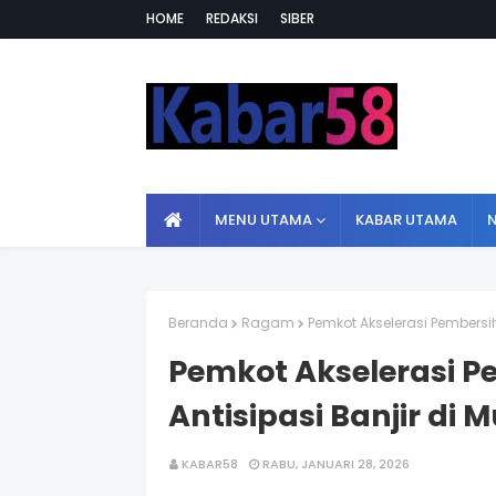
HOME
REDAKSI
SIBER
MENU UTAMA
KABAR UTAMA
Beranda
Ragam
Pemkot Akselerasi Pembersih
Pemkot Akselerasi P
Antisipasi Banjir di 
KABAR58
RABU, JANUARI 28, 2026