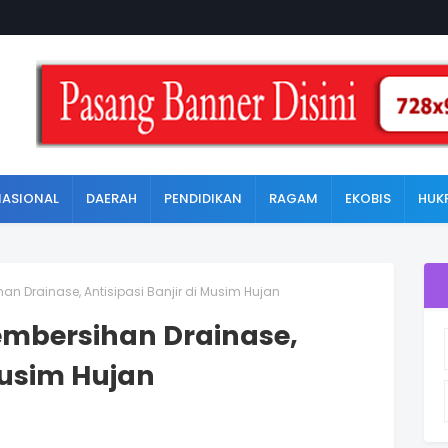
NASIONAL
DAERAH
PENDIDIKAN
RAGAM
EKOBIS
HUK
an Drainase, Antisipasi Banjir di Musim Hujan
embersihan Drainase,
Musim Hujan