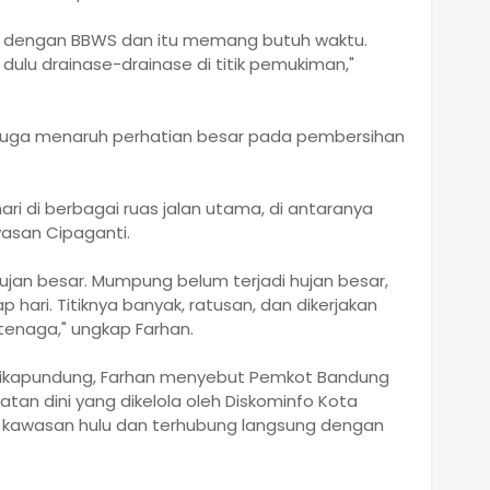
san dengan BBWS dan itu memang butuh waktu.
ulu drainase-drainase di titik pemukiman,"
g juga menaruh perhatian besar pada pembersihan
hari di berbagai ruas jalan utama, di antaranya
wasan Cipaganti.
hujan besar. Mumpung belum terjadi hujan besar,
 hari. Titiknya banyak, ratusan, dan dikerjakan
tenaga," ungkap Farhan.
i Cikapundung, Farhan menyebut Pemkot Bandung
gatan dini yang dikelola oleh Diskominfo Kota
i kawasan hulu dan terhubung langsung dengan