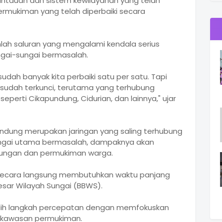
ntauan dan sistem kewilayahan yang telah
ermukiman yang telah diperbaiki secara
lah saluran yang mengalami kendala serius
gai-sungai bermasalah.
sudah banyak kita perbaiki satu per satu. Tapi
udah terkunci, terutama yang terhubung
perti Cikapundung, Cidurian, dan lainnya," ujar
andung merupakan jaringan yang saling terhubung
n sungai utama bermasalah, dampaknya akan
gkungan dan permukiman warga.
secara langsung membutuhkan waktu panjang
esar Wilayah Sungai (BBWS).
ilih langkah percepatan dengan memfokuskan
di kawasan permukiman.