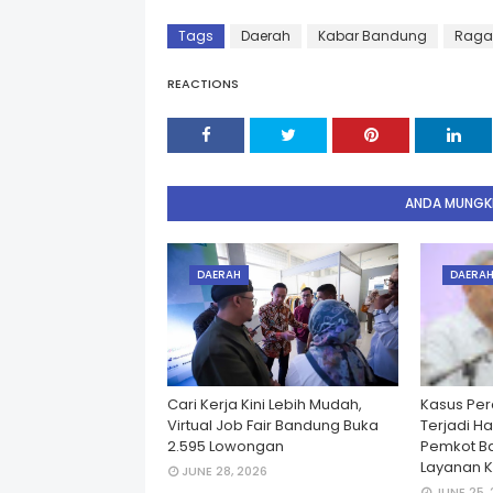
Tags
Daerah
Kabar Bandung
Rag
REACTIONS
ANDA MUNGKI
DAERAH
DAERA
Cari Kerja Kini Lebih Mudah,
Kasus Per
Virtual Job Fair Bandung Buka
Terjadi H
2.595 Lowongan
Pemkot B
Layanan K
JUNE 28, 2026
JUNE 25,