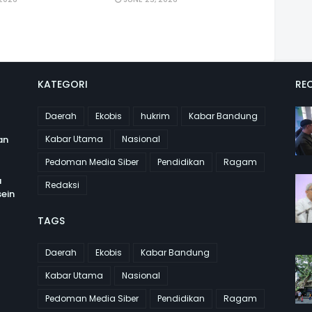
KATEGORI
REC
Daerah
Ekobis
hukrim
Kabar Bandung
an
Kabar Utama
Nasional
Pedoman Media Siber
Pendidikan
Ragam
a
Redaksi
ein
TAGS
Daerah
Ekobis
Kabar Bandung
Kabar Utama
Nasional
Pedoman Media Siber
Pendidikan
Ragam