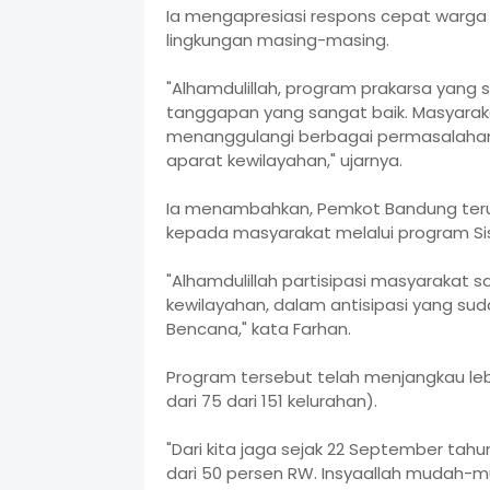
Ia mengapresiasi respons cepat warga
lingkungan masing-masing.
"Alhamdulillah, program prakarsa yang s
tanggapan yang sangat baik. Masyarakat
menanggulangi berbagai permasalahan
aparat kewilayahan," ujarnya.
Ia menambahkan, Pemkot Bandung teru
kepada masyarakat melalui program Si
"Alhamdulillah partisipasi masyarakat s
kewilayahan, dalam antisipasi yang suda
Bencana," kata Farhan.
Program tersebut telah menjangkau lebi
dari 75 dari 151 kelurahan).
"Dari kita jaga sejak 22 September tahun
dari 50 persen RW. Insyaallah mudah-