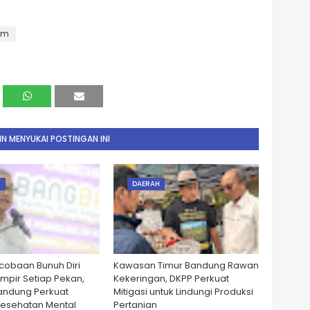
am
N MENYUKAI POSTINGAN INI
H
DAERAH
cobaan Bunuh Diri
Kawasan Timur Bandung Rawan
ampir Setiap Pekan,
Kekeringan, DKPP Perkuat
andung Perkuat
Mitigasi untuk Lindungi Produksi
esehatan Mental
Pertanian