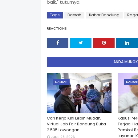
baik," tuturnya.
Tags
Daerah
Kabar Bandung
Rag
REACTIONS
ANDA MUNGKI
DAERAH
DAERA
Cari Kerja Kini Lebih Mudah,
Kasus Per
Virtual Job Fair Bandung Buka
Terjadi H
2.595 Lowongan
Pemkot B
Layanan K
JUNE 28, 2026