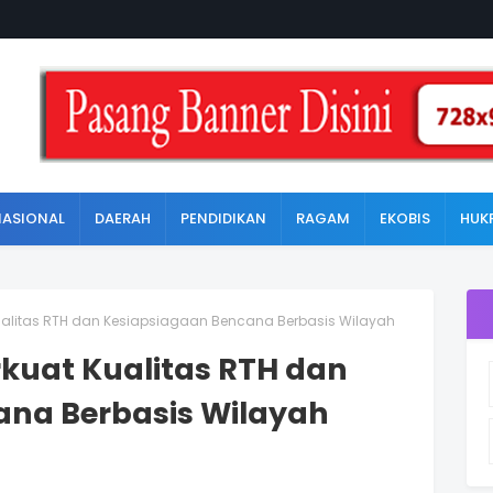
NASIONAL
DAERAH
PENDIDIKAN
RAGAM
EKOBIS
HUK
alitas RTH dan Kesiapsiagaan Bencana Berbasis Wilayah
kuat Kualitas RTH dan
ana Berbasis Wilayah