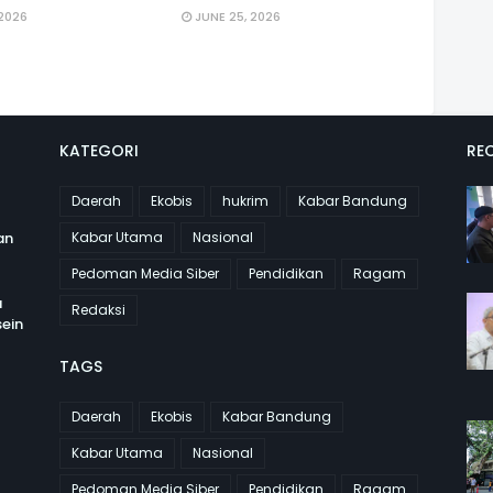
 2026
JUNE 25, 2026
KATEGORI
REC
Daerah
Ekobis
hukrim
Kabar Bandung
an
Kabar Utama
Nasional
Pedoman Media Siber
Pendidikan
Ragam
a
Redaksi
ein
TAGS
Daerah
Ekobis
Kabar Bandung
Kabar Utama
Nasional
Pedoman Media Siber
Pendidikan
Ragam