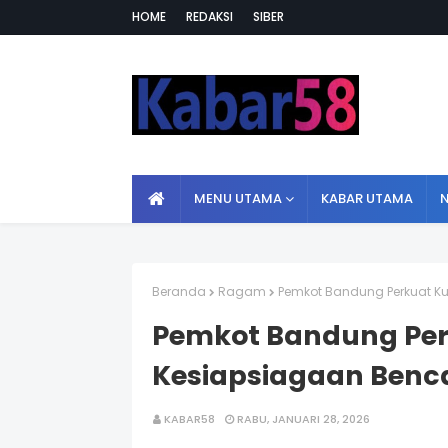
HOME
REDAKSI
SIBER
MENU UTAMA
KABAR UTAMA
Beranda
Ragam
Pemkot Bandung Perkuat Ku
Pemkot Bandung Per
Kesiapsiagaan Benc
KABAR58
RABU, JANUARI 28, 2026