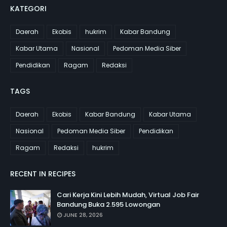
KATEGORI
Daerah
Ekobis
hukrim
Kabar Bandung
Kabar Utama
Nasional
Pedoman Media Siber
Pendidikan
Ragam
Redaksi
TAGS
Daerah
Ekobis
Kabar Bandung
Kabar Utama
Nasional
Pedoman Media Siber
Pendidikan
Ragam
Redaksi
hukrim
RECENT IN RECIPES
Cari Kerja Kini Lebih Mudah, Virtual Job Fair
Bandung Buka 2.595 Lowongan
JUNE 28, 2026